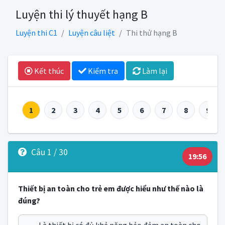
Luyện thi lý thuyết hạng B
Luyện thi C1
Luyện câu liệt
Thi thử hạng B
Kết thúc
Kiểm tra
Làm lại
1
2
3
4
5
6
7
8
9
Câu 1 / 30
19:56
Thiết bị an toàn cho trẻ em được hiểu như thế nào là
đúng?
Là thiết bị có đủ khả năng bảo đảm an toàn cho