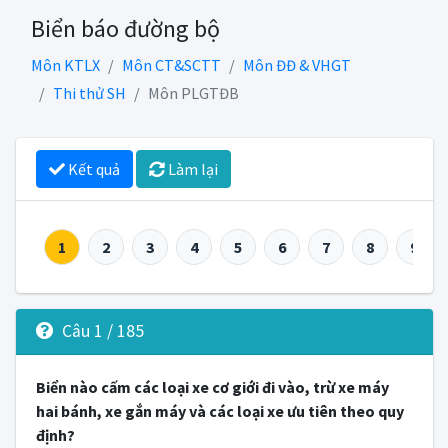
Biển báo đường bộ
Môn KTLX
Môn CT&SCTT
Môn ĐĐ & VHGT
Thi thử SH
Môn PLGTĐB
Kết quả
Làm lại
1
2
3
4
5
6
7
8
9
Câu 1 / 185
Biển nào cấm các loại xe cơ giới đi vào, trừ xe máy
hai bánh, xe gắn máy và các loại xe ưu tiên theo quy
định?