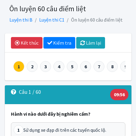
Ôn luyện 60 câu điểm liệt
Luyện thi B
Luyện thi C1
Ôn luyện 60 câu điểm liệt
Kết thúc
Kiểm tra
Làm lại
1
2
3
4
5
6
7
8
9
Câu 1 / 60
09:56
Hành vi nào dưới đây bị nghiêm cấm?
1
Sử dụng xe đạp đi trên các tuyến quốc lộ.